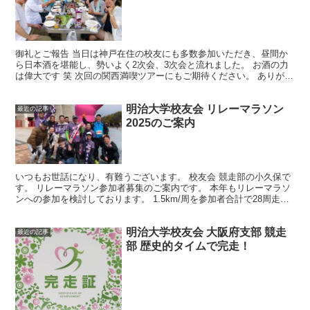
御礼とご報告 当日は神戸在住の校友にも多数参加いただき、昼間か
ら日本酒を堪能し、勢いよく2次会、3次会と流れました。 お酒の力
は偉大です 笑 次回の関西満喫ツアーにもご期待ください。 ありがと
うございました。 幹事一同 2025関西満喫ツア...
明治大学校友会 リレーマラソン
最近の記事
2025のご案内
いつもお世話になり、有難うございます。 校友会 競走部の小久保で
す。 リレーマラソン参加者募集のご案内です。 本年もリレーマラソ
ンへの参加を検討しております。 1.5km/周を参加者合計で28周走り
ます。 1周でも結構です。ランニングのご経...
明治大学校友会 大阪府支部 競走
最近の記事
部 歴史的タイムで完走！