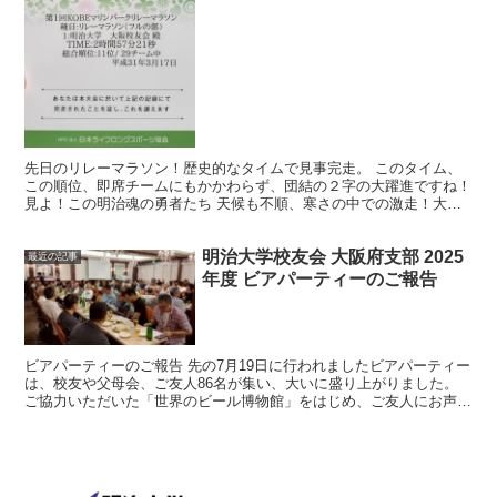
先日のリレーマラソン！歴史的なタイムで見事完走。 このタイム、
この順位、即席チームにもかかわらず、団結の２字の大躍進ですね！
見よ！この明治魂の勇者たち 天候も不順、寒さの中での激走！大野
木君は東京から駆けつけてくれました！！ キャプテン小...
明治大学校友会 大阪府支部 2025
最近の記事
年度 ビアパーティーのご報告
ビアパーティーのご報告 先の7月19日に行われましたビアパーティー
は、校友や父母会、ご友人86名が集い、大いに盛り上がりました。
ご協力いただいた「世界のビール博物館」をはじめ、ご友人にお声掛
けいただいた方々にも改めて御礼申し上げます。 中...