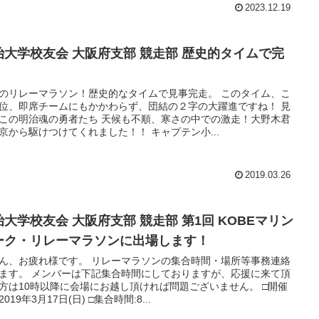
2023.12.19
治大学校友会 大阪府支部 競走部 歴史的タイムで完
！
のリレーマラソン！歴史的なタイムで見事完走。 このタイム、こ
位、即席チームにもかかわらず、団結の２字の大躍進ですね！ 見
この明治魂の勇者たち 天候も不順、寒さの中での激走！大野木君
京から駆けつけてくれました！！ キャプテン小...
2019.03.26
治大学校友会 大阪府支部 競走部 第1回 KOBEマリン
ーク・リレーマラソンに出場します！
ん、お疲れ様です。 リレーマラソンの集合時間・場所等事務連絡
ます。 メンバーは下記集合時間にしておりますが、応援に来て頂
方は10時以降に会場にお越し頂ければ問題ございません。 □開催
019年3月17日(日) □集合時間:8...