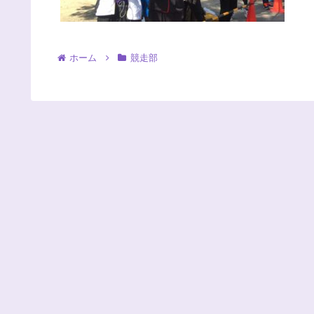
ホーム
競走部