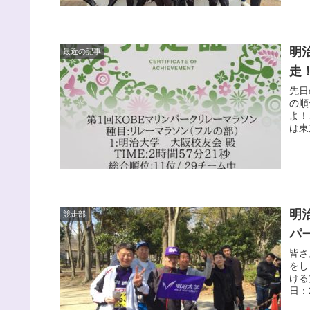
明
最近の記事
走
先日
の順
よ！
は東
明
競走部
パ
皆さ
をし
ける
日：2