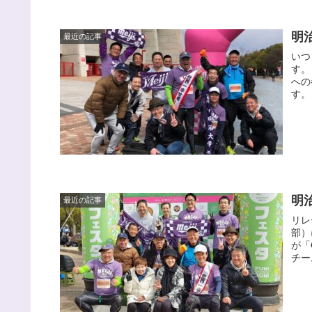
明
最近の記事
いつ
す。
への
す。
明
最近の記事
リレ
部）
が「
チー