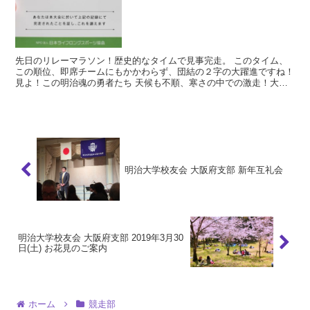
先日のリレーマラソン！歴史的なタイムで見事完走。 このタイム、
この順位、即席チームにもかかわらず、団結の２字の大躍進ですね！
見よ！この明治魂の勇者たち 天候も不順、寒さの中での激走！大野
木君は東京から駆けつけてくれました！！ キャプテン小...
明治大学校友会 大阪府支部 新年互礼会
明治大学校友会 大阪府支部 2019年3月30
日(土) お花見のご案内
ホーム
競走部