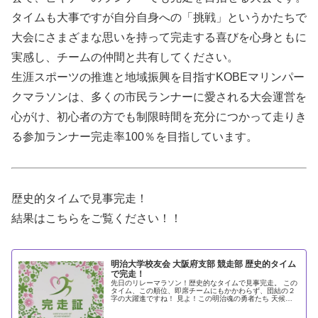
タイムも大事ですが自分自身への「挑戦」というかたちで
大会にさまざまな思いを持って完走する喜びを心身ともに
実感し、チームの仲間と共有してください。
生涯スポーツの推進と地域振興を目指すKOBEマリンパー
クマラソンは、多くの市民ランナーに愛される大会運営を
心がけ、初心者の方でも制限時間を充分につかって走りき
る参加ランナー完走率100％を目指しています。
歴史的タイムで見事完走！
結果はこちらをご覧ください！！
明治大学校友会 大阪府支部 競走部 歴史的タイム
で完走！
先日のリレーマラソン！歴史的なタイムで見事完走。 この
タイム、この順位、即席チームにもかかわらず、団結の２
字の大躍進ですね！ 見よ！この明治魂の勇者たち 天候も
不順、寒さの中での激走！大野木君は東京から駆けつけて
くれました！！ キャプテン小...