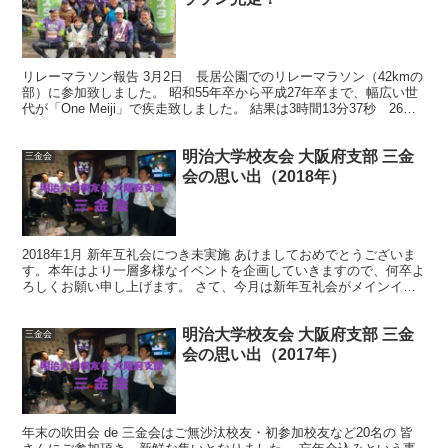
リレーマラソン報告 3月2日 長居公園でのリレーマラソン（42kmの
部）に参加致しました。 昭和55年卒から平成27年卒まで、幅広い世
代が「One Meiji」で疾走致しました。 結果は3時間13分37秒 26
位/53チームという成績でした...
明治大学校友会 大阪府支部 三金
三金会
会の思い出（2018年）
2018年1月 新年互礼会につき未実施 あけましておめでとうございま
す。本年はより一層多様なイベントを企画していきますので、何卒よ
ろしくお願い申し上げます。 さて、今月は新年互礼会がメインイベ
ントですので、三金会はございません。 楽しみにし...
明治大学校友会 大阪府支部 三金
三金会
会の思い出（2017年）
年末の吹田会 de 三金会はご無沙汰校友・初参加校友など20名の 皆