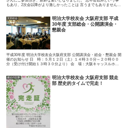
さんにご参加頂き、新鮮な集いとなりました。 忘年会込みという事
もあり、2次会以降がより激しかったことは 言うまでもありません
<m(__)m> 2014年 三金会はこちら 第...
明治大学校友会 大阪府支部 平成
支部総会
30年度 支部総会・公開講演会・
懇親会
平成30年度 明治大学校友会大阪府支部 公開講演会・総会・懇親会 開
催のお知らせ 日 時：５月１２日（土）１４時３０分～２０時００
分（受け付け開始１３時３０分より） 会 場：大阪キャッスルホテ
ル 大阪市中央区天満橋京町1番１号 公開講演会：...
明治大学校友会 大阪府支部 競走
最近の記事
部 歴史的タイムで完走！