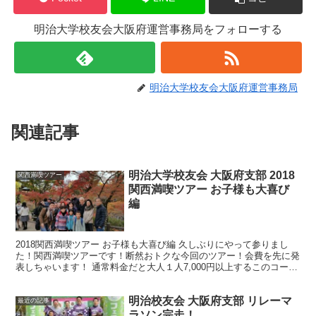
明治大学校友会大阪府運営事務局をフォローする
明治大学校友会大阪府運営事務局
関連記事
明治大学校友会 大阪府支部 2018
関西満喫ツアー
関西満喫ツアー お子様も大喜び
編
2018関西満喫ツアー お子様も大喜び編 久しぶりにやって参りまし
た！関西満喫ツアーです！断然おトクな今回のツアー！会費を先に発
表しちゃいます！ 通常料金だと大人１人7,000円以上するこのコース
が何と！ ①校友会費納入者 3,000円／②...
明治校友会 大阪府支部 リレーマ
最近の記事
ラソン完走！