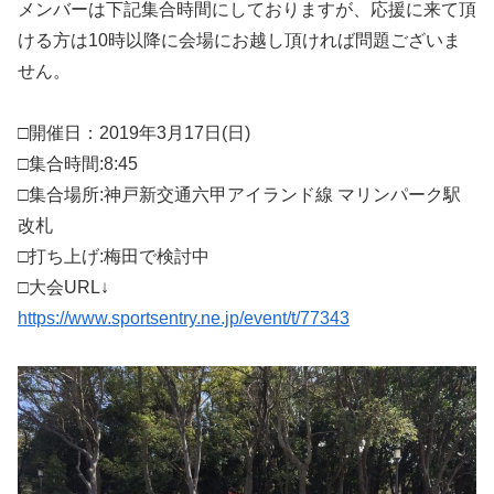
メンバーは下記集合時間にしておりますが、応援に来て頂
ける方は10時以降に会場にお越し頂ければ問題ございま
せん。
□開催日：
2019年3月17日(日)
□集合時間:8:45
□集合場所:神戸新交通六甲アイランド線 マリンパーク駅
改札
□打ち上げ:梅田で検討中
□大会URL↓
https://www.sportsentry.ne.jp/event/t/77343