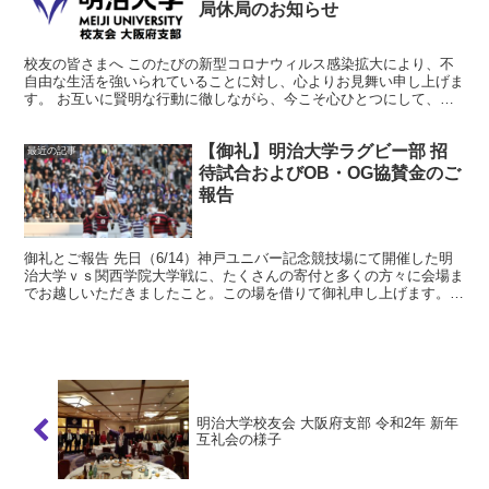
局休局のお知らせ
校友の皆さまへ このたびの新型コロナウィルス感染拡大により、不
自由な生活を強いられていることに対し、心よりお見舞い申し上げま
す。 お互いに賢明な行動に徹しながら、今こそ心ひとつにして、未
曽有の災難を乗り越えたいと考えております。 さて、現状...
【御礼】明治大学ラグビー部 招
最近の記事
待試合およびOB・OG協賛金のご
報告
御礼とご報告 先日（6/14）神戸ユニバー記念競技場にて開催した明
治大学ｖｓ関西学院大学戦に、たくさんの寄付と多くの方々に会場ま
でお越しいただきましたこと。この場を借りて御礼申し上げます。誠
に有難うございました。 兵庫県ラグビーフットボール...
明治大学校友会 大阪府支部 令和2年 新年
互礼会の様子