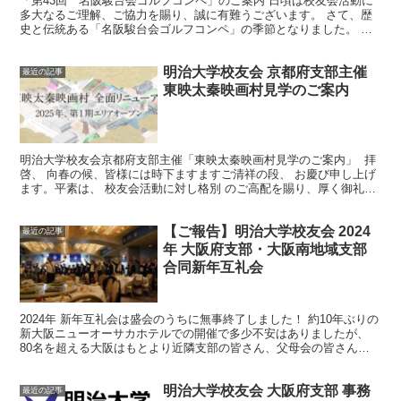
「第43回 名阪駿台会ゴルフコンペ」のご案内 日頃は校友会活動に
多大なるご理解、ご協力を賜り、誠に有難うございます。 さて、歴
史と伝統ある「名阪駿台会ゴルフコンペ」の季節となりました。 名
阪ゴルフコンペとは古くから交流のある愛知県支部とのゴ...
明治大学校友会 京都府支部主催
最近の記事
東映太秦映画村見学のご案内
明治大学校友会京都府支部主催「東映太秦映画村見学のご案内」 拝
啓、 向春の候、皆様には時下ますますご清祥の段、 お慶び申し上げ
ます。平素は、 校友会活動に対し格別 のご高配を賜り、厚く御礼申
し上げます。 さて、今回、明治大学校友会京都府支...
【ご報告】明治大学校友会 2024
最近の記事
年 大阪府支部・大阪南地域支部
合同新年互礼会
2024年 新年互礼会は盛会のうちに無事終了しました！ 約10年ぶりの
新大阪ニューオーサカホテルでの開催で多少不安はありましたが、
80名を超える大阪はもとより近隣支部の皆さん、父母会の皆さんと
有意義な交流ができました。 特に卒業5年未満の若...
明治大学校友会 大阪府支部 事務
最近の記事